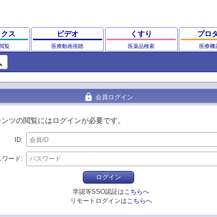
ックス
ビデオ
くすり
プロ
閲覧
医療動画視聴
医薬品検索
医療機
ch
lock
会員ログイン
テンツの閲覧にはログインが必要です。
ID
スワード
ログイン
学認等SSO認証は
こちらへ
リモートログインは
こちらへ