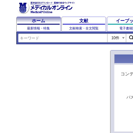
ホーム
文献
イーブ
最新情報・特集
文献検索・全文閲覧
電子書籍
sear
コン
パ