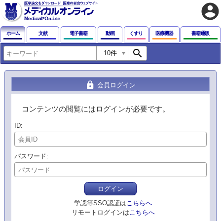
account_circle
ホーム
文献
電子書籍
動画
くすり
医療機器
書籍通販
search
lock
会員ログイン
コンテンツの閲覧にはログインが必要です。
ID
パスワード
ログイン
学認等SSO認証は
こちらへ
リモートログインは
こちらへ