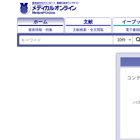
ホーム
文献
イーブ
最新情報・特集
文献検索・全文閲覧
電子書籍
sear
コン
パ