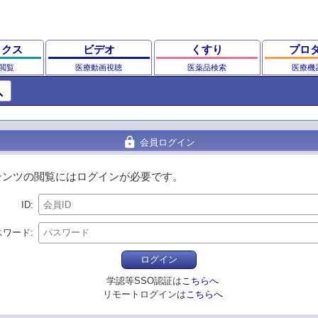
ックス
ビデオ
くすり
プロ
閲覧
医療動画視聴
医薬品検索
医療機
ch
lock
会員ログイン
テンツの閲覧にはログインが必要です。
ID
スワード
ログイン
学認等SSO認証は
こちらへ
リモートログインは
こちらへ