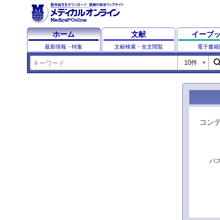
ホーム
文献
イーブ
最新情報・特集
文献検索・全文閲覧
電子書籍
sear
コン
パ