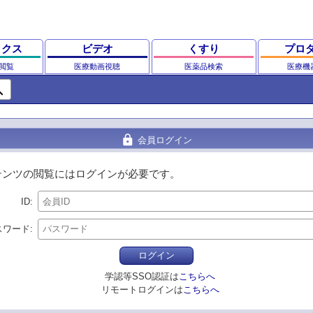
ックス
ビデオ
くすり
プロ
閲覧
医療動画視聴
医薬品検索
医療機
ch
lock
会員ログイン
テンツの閲覧にはログインが必要です。
ID
スワード
ログイン
学認等SSO認証は
こちらへ
リモートログインは
こちらへ