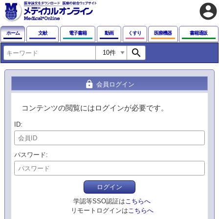
account_circle
ホーム
文献
電子書籍
動画
くすり
医療機器
書籍通販
search
lock
会員ログイン
コンテンツの閲覧にはログインが必要です。
ID
パスワード
ログイン
学認等SSO認証は
こちらへ
リモートログインは
こちらへ