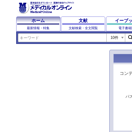
ホーム
文献
イーブ
最新情報・特集
文献検索・全文閲覧
電子書籍
sear
コン
パ