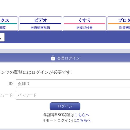
ックス
ビデオ
くすり
プロ
閲覧
医療動画視聴
医薬品検索
医療機
ch
lock
会員ログイン
テンツの閲覧にはログインが必要です。
ID
スワード
ログイン
学認等SSO認証は
こちらへ
リモートログインは
こちらへ