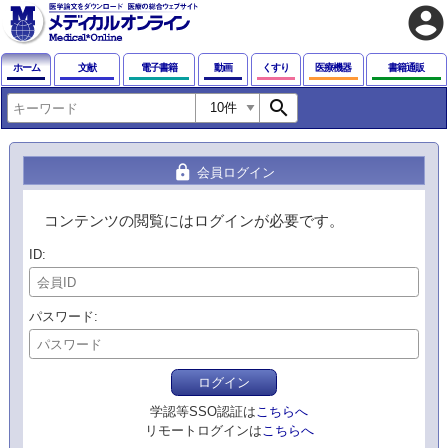
account_circle
ホーム
文献
電子書籍
動画
くすり
医療機器
書籍通販
search
lock
会員ログイン
コンテンツの閲覧にはログインが必要です。
ID
パスワード
ログイン
学認等SSO認証は
こちらへ
リモートログインは
こちらへ