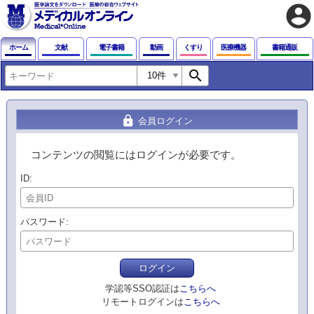
account_circle
ホーム
文献
電子書籍
動画
くすり
医療機器
書籍通販
search
lock
会員ログイン
コンテンツの閲覧にはログインが必要です。
ID
パスワード
ログイン
学認等SSO認証は
こちらへ
リモートログインは
こちらへ