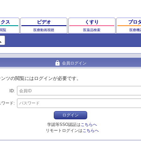
ックス
ビデオ
くすり
プロ
閲覧
医療動画視聴
医薬品検索
医療機
ch
lock
会員ログイン
テンツの閲覧にはログインが必要です。
ID
スワード
ログイン
学認等SSO認証は
こちらへ
リモートログインは
こちらへ