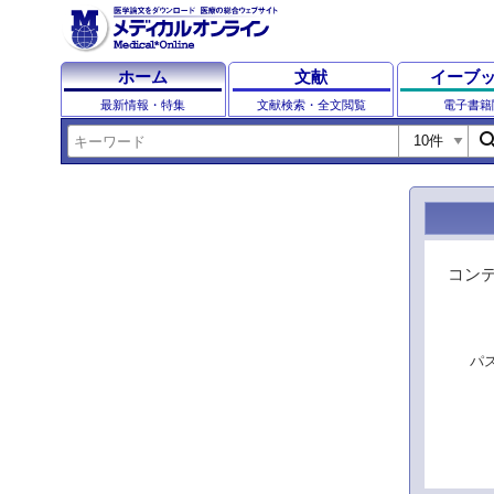
ホーム
文献
イーブ
最新情報・特集
文献検索・全文閲覧
電子書籍
sear
コン
パ