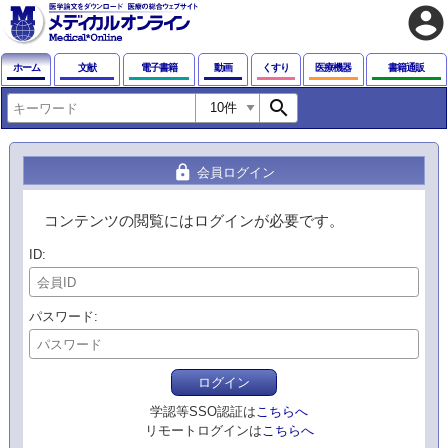
account_circle
ホーム
文献
電子書籍
動画
くすり
医療機器
書籍通販
search
lock
会員ログイン
コンテンツの閲覧にはログインが必要です。
ID
パスワード
ログイン
学認等SSO認証は
こちらへ
リモートログインは
こちらへ