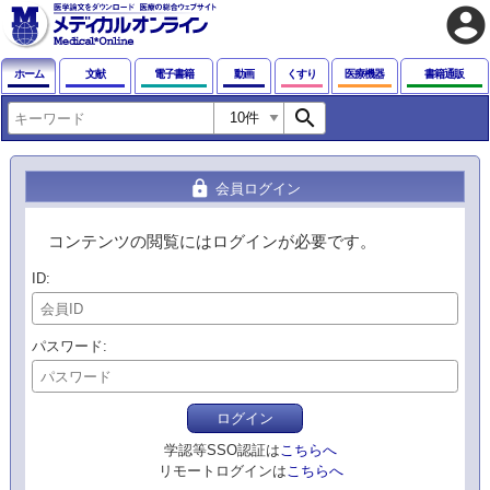
account_circle
ホーム
文献
電子書籍
動画
くすり
医療機器
書籍通販
search
lock
会員ログイン
コンテンツの閲覧にはログインが必要です。
ID
パスワード
ログイン
学認等SSO認証は
こちらへ
リモートログインは
こちらへ