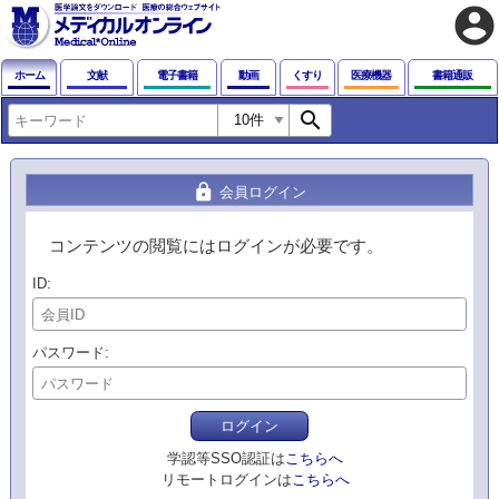
account_circle
ホーム
文献
電子書籍
動画
くすり
医療機器
書籍通販
search
lock
会員ログイン
コンテンツの閲覧にはログインが必要です。
ID
パスワード
ログイン
学認等SSO認証は
こちらへ
リモートログインは
こちらへ