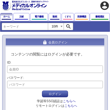
account_circle
ホーム
文献
電子書籍
動画
くすり
医療機器
書籍通販
search
lock
会員ログイン
コンテンツの閲覧にはログインが必要です。
ID
パスワード
ログイン
学認等SSO認証は
こちらへ
リモートログインは
こちらへ