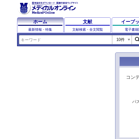
ホーム
文献
イーブ
最新情報・特集
文献検索・全文閲覧
電子書籍
sear
コン
パ