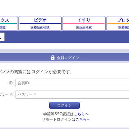
ックス
ビデオ
くすり
プロ
閲覧
医療動画視聴
医薬品検索
医療機
ch
lock
会員ログイン
テンツの閲覧にはログインが必要です。
ID
スワード
ログイン
学認等SSO認証は
こちらへ
リモートログインは
こちらへ