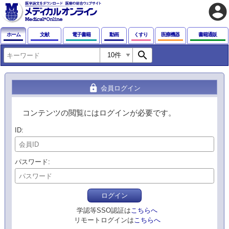
account_circle
ホーム
文献
電子書籍
動画
くすり
医療機器
書籍通販
search
lock
会員ログイン
コンテンツの閲覧にはログインが必要です。
ID
パスワード
ログイン
学認等SSO認証は
こちらへ
リモートログインは
こちらへ