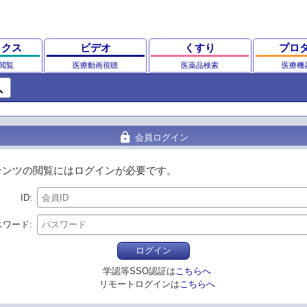
ックス
ビデオ
くすり
プロ
閲覧
医療動画視聴
医薬品検索
医療機
ch
lock
会員ログイン
テンツの閲覧にはログインが必要です。
ID
スワード
ログイン
学認等SSO認証は
こちらへ
リモートログインは
こちらへ