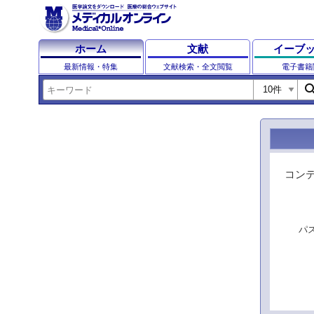
ホーム
文献
イーブ
最新情報・特集
文献検索・全文閲覧
電子書籍
sear
コン
パ