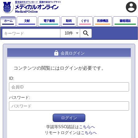
account_circle
ホーム
文献
電子書籍
動画
くすり
医療機器
書籍通販
search
lock
会員ログイン
コンテンツの閲覧にはログインが必要です。
ID
パスワード
ログイン
学認等SSO認証は
こちらへ
リモートログインは
こちらへ