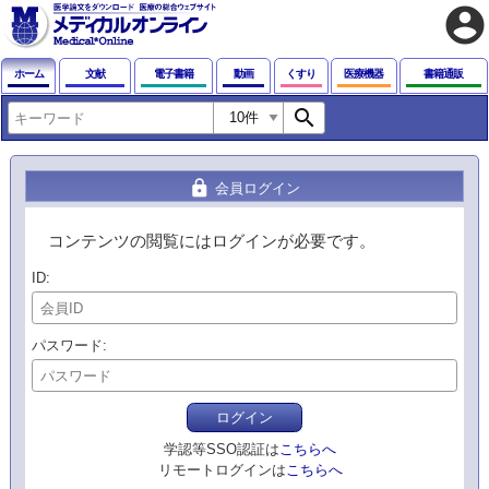
account_circle
ホーム
文献
電子書籍
動画
くすり
医療機器
書籍通販
search
lock
会員ログイン
コンテンツの閲覧にはログインが必要です。
ID
パスワード
ログイン
学認等SSO認証は
こちらへ
リモートログインは
こちらへ