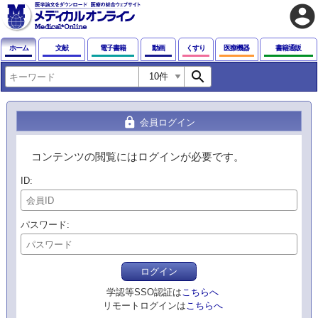
account_circle
ホーム
文献
電子書籍
動画
くすり
医療機器
書籍通販
search
lock
会員ログイン
コンテンツの閲覧にはログインが必要です。
ID
パスワード
ログイン
学認等SSO認証は
こちらへ
リモートログインは
こちらへ