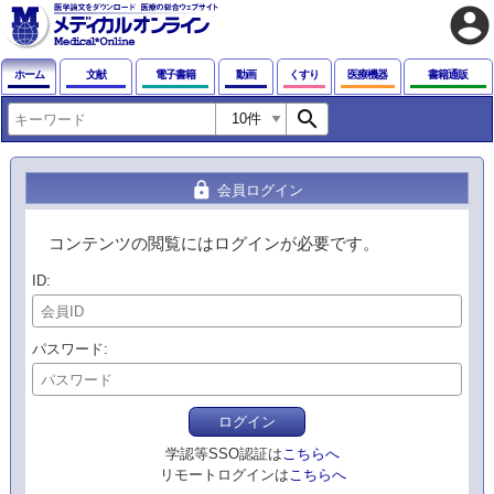
account_circle
ホーム
文献
電子書籍
動画
くすり
医療機器
書籍通販
search
lock
会員ログイン
コンテンツの閲覧にはログインが必要です。
ID
パスワード
ログイン
学認等SSO認証は
こちらへ
リモートログインは
こちらへ