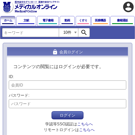
account_circle
ホーム
文献
電子書籍
動画
くすり
医療機器
書籍通販
search
lock
会員ログイン
コンテンツの閲覧にはログインが必要です。
ID
パスワード
ログイン
学認等SSO認証は
こちらへ
リモートログインは
こちらへ