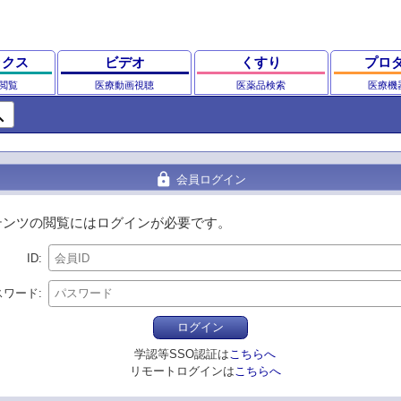
ックス
ビデオ
くすり
プロ
閲覧
医療動画視聴
医薬品検索
医療機
ch
lock
会員ログイン
テンツの閲覧にはログインが必要です。
ID
スワード
ログイン
学認等SSO認証は
こちらへ
リモートログインは
こちらへ