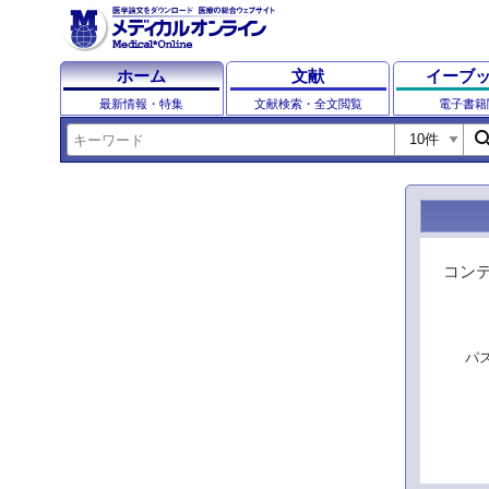
ホーム
文献
イーブ
最新情報・特集
文献検索・全文閲覧
電子書籍
sear
コン
パ