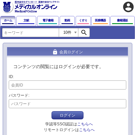
account_circle
ホーム
文献
電子書籍
動画
くすり
医療機器
書籍通販
search
lock
会員ログイン
コンテンツの閲覧にはログインが必要です。
ID
パスワード
ログイン
学認等SSO認証は
こちらへ
リモートログインは
こちらへ