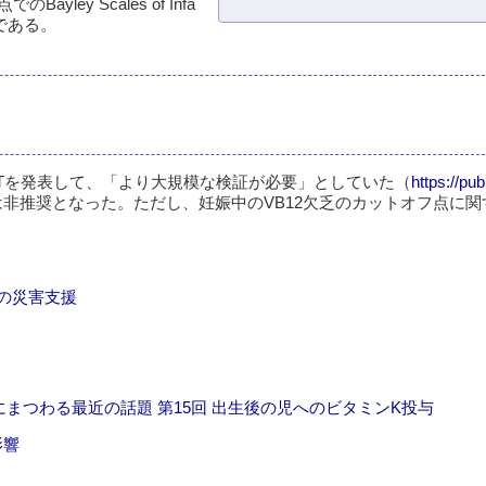
ey Scales of Infa
コアである。
CTを発表して、「より大規模な検証が必要」としていた（
https://pu
非推奨となった。ただし、妊娠中のVB12欠乏のカットオフ点に関
edの災害支援
後にまつわる最近の話題 第15回 出生後の児へのビタミンK投与
影響