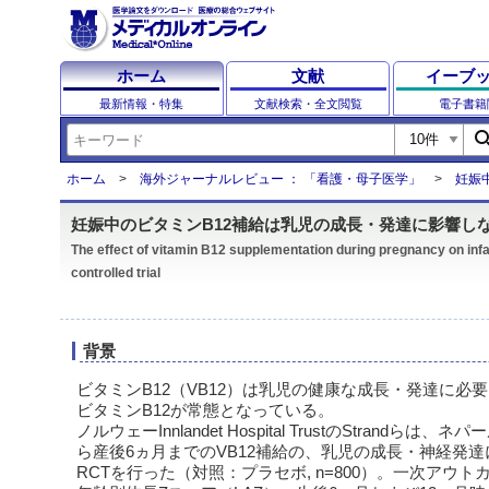
ホーム
文献
イーブ
最新情報・特集
文献検索・全文閲覧
電子書籍
sear
ホーム
海外ジャーナルレビュー ： 「看護・母子医学」
妊娠
妊娠中のビタミンB12補給は乳児の成長・発達に影響し
The effect of vitamin B12 supplementation during pregnancy on inf
controlled trial
背景
ビタミンB12（VB12）は乳児の健康な成長・発達に必
ビタミンB12が常態となっている。
ノルウェーInnlandet Hospital TrustのStrand
ら産後6ヵ月までのVB12補給の、乳児の成長・神経発
RCTを行った（対照：プラセボ, n=800）。一次アウト