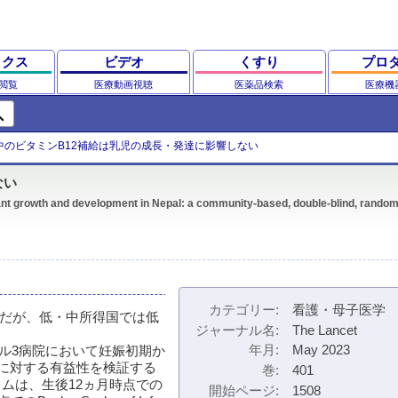
ックス
ビデオ
くすり
プロ
閲覧
医療動画視聴
医薬品検索
医療機
ch
中のビタミンB12補給は乳児の成長・発達に影響しない
ない
ant growth and development in Nepal: a community-based, double-blind, random
カテゴリー
看護・母子医学
要だが、低・中所得国では低
ジャーナル名
The Lancet
年月
May 2023
らは、ネパール3病院において妊娠初期か
達に対する有益性を検証する
巻
401
カムは、生後12ヵ月時点での
開始ページ
1508