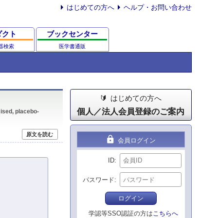
はじめての方へ
ヘルプ・お問い合わせ
ダクト
ブックセンター
器検索
医学書通販
はじめての方へ
個人／法人会員登録のご案内
ised, placebo-
原文を読む
lock
会員ログイン
ID
パスワード
ログイン
学認等SSO認証の方は
こちらへ