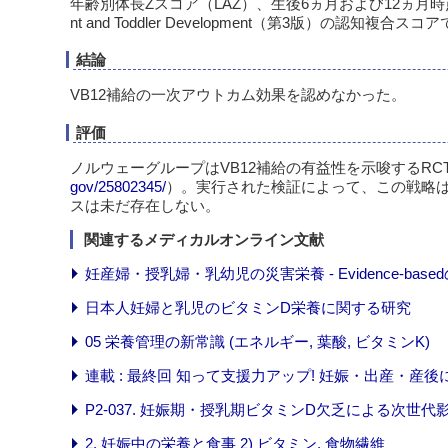
年齢別体長Zスコア（LAZ）、生後6ヵ月および12ヵ月時点でのBayl
nt and Toddler Development（第3版）の認知複合ス
結論
VB12補給の一次アウトカム効果を認めなかった。
評価
ノルウェーグループはVB12補給の有益性を示唆するR
gov/25802345/
）。実行された検証によって、この戦略は
スは未だ存在しない。
関連するメディカルオンライン文献
妊産婦・授乳婦・乳幼児の災害栄養 - Evidence-bas
日本人妊婦と乳児のビタミンD栄養に関する研究
05 栄養管理の新常識 (エネルギー, 葉酸, ビタミンK)
連載 : 最終回 知って支援力アップ! 妊娠・出産・産
P2-037. 妊娠期・授乳期ビタミンD欠乏による次世代
2. 妊娠中の栄養と食事 2) ビタミン, 食物繊維