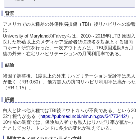
背景
アメリカでの人種差の外傷性脳損傷（TBI）後リハビリへの影響
は。
University of MarylandのFalveyらは、2010～2018年にTBI原因入
院した65歳以上のメディケア受給者19,026名を対象とする後向
コホート研究を行った。一次アウトカムは、TBI原因退院6ヵ月
後の外来・在宅リハビリテーションの月間利用率である。
結論
諸因子調整後、1度以上の外来リハビリテーション受診率は黒人
が低く（RR 0.60）、他方黒人の訪問リハビリ利用率は高かった
（RR 1.15）。
評価
白人と比べ他人種ではTBI後アウトカムが不良である、という20
22年報告がある（
https://pubmed.ncbi.nlm.nih.gov/34773442/
）。
10年前の調査では、保険加入者でも黒人はリハビリ率が低かっ
たとしており、トレンドに多少の変化が見えている。
関連するメディカルオンライン文献