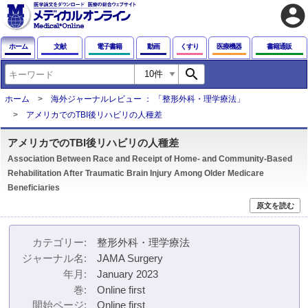
account_circle
ホーム
文献
電子書籍
動画
くすり
医療機器
書籍通販
search
ホーム
海外ジャーナルレビュー ： 「整形外科・理学療法」
アメリカでのTBI後リハビリの人種差
アメリカでのTBI後リハビリの人種差
Association Between Race and Receipt of Home- and Community-Based
Rehabilitation After Traumatic Brain Injury Among Older Medicare
Beneficiaries
原文を読む
カテゴリー
整形外科・理学療法
ジャーナル名
JAMA Surgery
年月
January 2023
巻
Online first
開始ページ
Online first