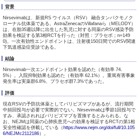
背景
Nirsevimabは、新規RS ウイルス（RSV） 融合タンパクモノク
ローナル抗体薬である。AstraZenecaのVillafanaら（MELODY）
は、在胎35週以降に出生した乳児に対する同薬のRSV感染予防
効果を検証する第3相RCTを行った（対照：プラセボ；n=149
0)。一次有効性エンドポイントは、注射後150日間でのRSV関連
下気道感染症受診である。
結論
Nirsevimab一次エンドポイント効果を認めた（有効率 74.
5%）。入院抑制効果も認めた（有効率 62.1%）。重篤有害事象
発生率は実薬群6.8%、プラセボ群7.3%であった。
評価
現在RSVの予防抗体薬としてパリビズマブがあるが、流行期間
中頻回投与が必要で実際的でない。Nirsevimabは季節1回投与で
すみ、承認されればパリビズマブを置換するとみられる。な
お、NEJMは同薬の心肺疾患児への効果を検証するRCTの第1相
安全性確認を併載している（
https://www.nejm.org/doi/full/10.105
6/NEJMc2112186
）。