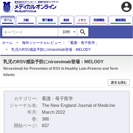
account_circle
ホーム
文献
電子書籍
動画
くすり
医療機器
書籍通販
search
ホーム
海外ジャーナルレビュー ： 「看護・母子医学」
乳児のRSV感染予防にnirsevimab登場：MELODY
乳児のRSV感染予防にnirsevimab登場：MELODY
Nirsevimab for Prevention of RSV in Healthy Late-Preterm and Term
Infants
原文を読む
カテゴリー
看護・母子医学
ジャーナル名
The New England Journal of Medicine
年月
March 2022
巻
386
開始ページ
837