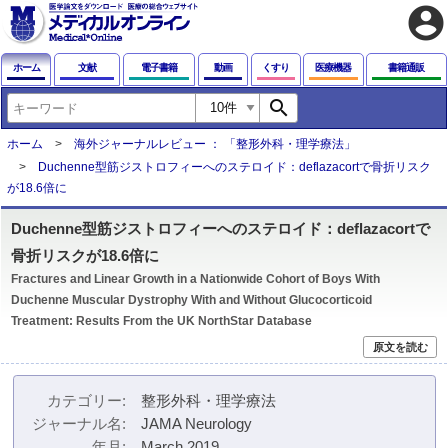
account_circle
ホーム
文献
電子書籍
動画
くすり
医療機器
書籍通販
search
ホーム
海外ジャーナルレビュー ： 「整形外科・理学療法」
Duchenne型筋ジストロフィーへのステロイド：deflazacortで骨折リスク
が18.6倍に
Duchenne型筋ジストロフィーへのステロイド：deflazacortで
骨折リスクが18.6倍に
Fractures and Linear Growth in a Nationwide Cohort of Boys With
Duchenne Muscular Dystrophy With and Without Glucocorticoid
Treatment: Results From the UK NorthStar Database
原文を読む
カテゴリー
整形外科・理学療法
ジャーナル名
JAMA Neurology
年月
March 2019