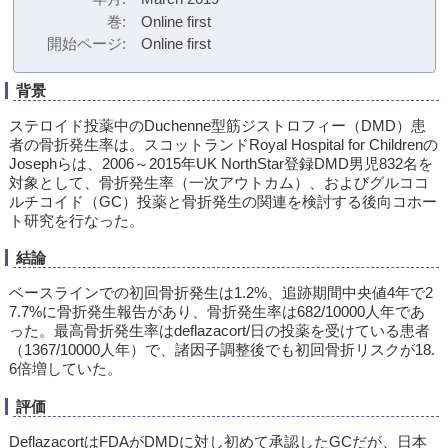
巻
Online first
開始ページ
Online first
背景
ステロイド投薬中のDuchenne型筋ジストロフィー（DMD）患
者の骨折発生率は。スコットランドRoyal Hospital for Childrenの
Josephらは、2006～2015年UK NorthStar登録DMD男児832名を
対象として、骨折発生率（一次アウトカム）、およびグルココ
ルチコイド（GC）投薬と骨折発生の関連を検討する後向コホー
ト研究を行なった。
結論
ベースラインでの初回骨折発生は1.2%、追跡期間中央値4年で2
7.7%に骨折発生報告があり、骨折発生率は682/10000人年であ
った。最高骨折発生率はdeflazacort/日の投薬を受けている患者
（1367/10000人年）で、諸因子調整後でも初回骨折リスクが18.
6倍増していた。
評価
DeflazacortはFDAがDMDに対し初めて承認したGCだが、日本