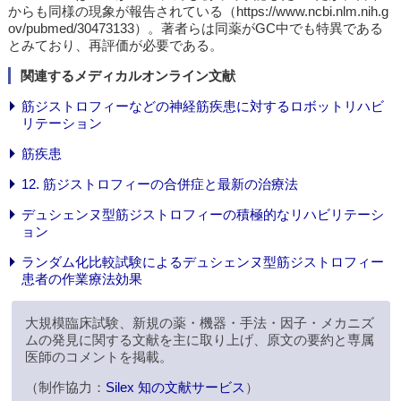
からも同様の現象が報告されている（https://www.ncbi.nlm.nih.g
ov/pubmed/30473133）。著者らは同薬がGC中でも特異である
とみており、再評価が必要である。
関連するメディカルオンライン文献
筋ジストロフィーなどの神経筋疾患に対するロボットリハビ
リテーション
筋疾患
12. 筋ジストロフィーの合併症と最新の治療法
デュシェンヌ型筋ジストロフィーの積極的なリハビリテーシ
ョン
ランダム化比較試験によるデュシェンヌ型筋ジストロフィー
患者の作業療法効果
大規模臨床試験、新規の薬・機器・手法・因子・メカニズ
ムの発見に関する文献を主に取り上げ、原文の要約と専属
医師のコメントを掲載。
（制作協力：
Silex 知の文献サービス
）