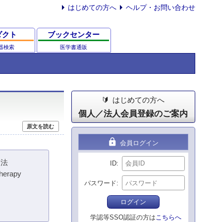
はじめての方へ
ヘルプ・お問い合わせ
ダクト
ブックセンター
器検索
医学書通販
はじめての方へ
個人／法人会員登録のご案内
原文を読む
lock
会員ログイン
療法
ID
therapy
パスワード
ログイン
学認等SSO認証の方は
こちらへ