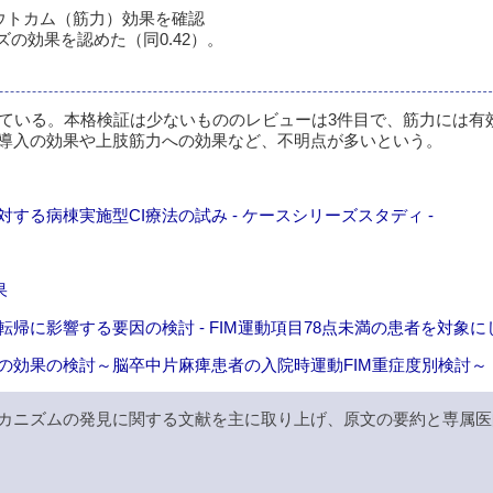
ウトカム（筋力）効果を確認
の効果を認めた（同0.42）。
れている。本格検証は少ないもののレビューは3件目で、筋力には有
導入の効果や上肢筋力への効果など、不明点が多いという。
る病棟実施型CI療法の試み - ケースシリーズスタディ -
果
に影響する要因の検討 - FIM運動項目78点未満の患者を対象にし
の効果の検討～脳卒中片麻痺患者の入院時運動FIM重症度別検討～
カニズムの発見に関する文献を主に取り上げ、原文の要約と専属医