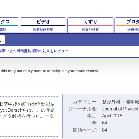
ックス
ビデオ
くすり
プロ
閲覧
医療動画視聴
医薬品検索
医療機
ch
脳卒中後の漸増抵抗運動の効果をレビュー
this may not carry over to activity: a systematic review
カテゴリー
整形外科・理学
ining）は脳卒中後の筋力や活動能を
ジャーナル名
Journal of Physio
rsityのDorschらは、この問題
年月
April 2018
ー・メタ解析を行った。一次
巻
64
開始ページ
84