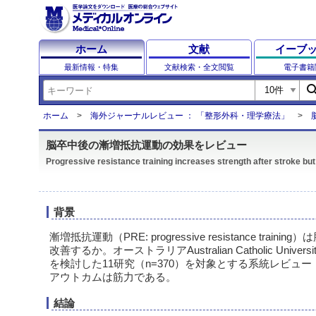
ホーム
文献
イーブ
最新情報・特集
文献検索・全文閲覧
電子書籍
sear
ホーム
海外ジャーナルレビュー ： 「整形外科・理学療法」
脳卒中後の漸増抵抗運動の効果をレビュー
Progressive resistance training increases strength after stroke but 
背景
漸増抵抗運動（PRE: progressive resistance tra
改善するか。オーストラリアAustralian Catholic Unive
を検討した11研究（n=370）を対象とする系統レビュ
アウトカムは筋力である。
結論