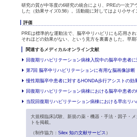
研究の質が中等度の6研究の統合により、PREの一次ア
した（効果サイズ0.98）。活動能に対してはより小サイズ
評価
PREは標準的な運動法で、脳卒中リハビリにも応用さ
それほどの効果がない、という見方を裏書きした。早期
関連するメディカルオンライン文献
回復期リハビリテーション病棟入院中の脳卒中患者に対す
第7回 脳卒中リハビリテーションに有用な脳画像診断
慢性期脳卒中患者に対するHONDA歩行アシストの効
回復期リハビリテーション病棟における脳卒中患者の転帰
当院回復期リハビリテーション病棟における早出リハ
大規模臨床試験、新規の薬・機器・手法・因子・メ
トを掲載。
（制作協力：
Silex 知の文献サービス
）