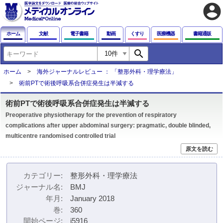
account_circle
ホーム
文献
電子書籍
動画
くすり
医療機器
書籍通販
search
ホーム
海外ジャーナルレビュー ： 「整形外科・理学療法」
術前PTで術後呼吸系合併症発生は半減する
術前PTで術後呼吸系合併症発生は半減する
Preoperative physiotherapy for the prevention of respiratory
complications after upper abdominal surgery: pragmatic, double blinded,
multicentre randomised controlled trial
原文を読む
カテゴリー
整形外科・理学療法
ジャーナル名
BMJ
年月
January 2018
巻
360
開始ページ
j5916