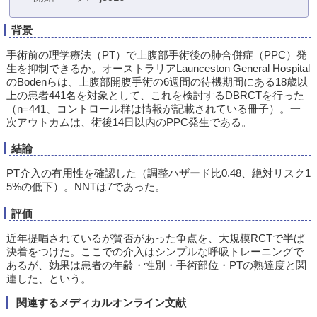
背景
手術前の理学療法（PT）で上腹部手術後の肺合併症（PPC）発
生を抑制できるか。オーストラリアLaunceston General Hospital
のBodenらは、上腹部開腹手術の6週間の待機期間にある18歳以
上の患者441名を対象として、これを検討するDBRCTを行った
（n=441、コントロール群は情報が記載されている冊子）。一
次アウトカムは、術後14日以内のPPC発生である。
結論
PT介入の有用性を確認した（調整ハザード比0.48、絶対リスク1
5%の低下）。NNTは7であった。
評価
近年提唱されているが賛否があった争点を、大規模RCTで半ば
決着をつけた。ここでの介入はシンプルな呼吸トレーニングで
あるが、効果は患者の年齢・性別・手術部位・PTの熟達度と関
連した、という。
関連するメディカルオンライン文献