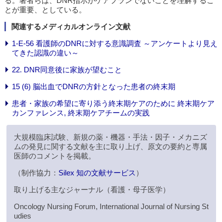
る。著者らは、DNR指示がケアプランでないことを理解するこ
とが重要、としている。
関連するメディカルオンライン文献
1-E-56 看護師のDNRに対する意識調査 ～アンケートより見え
てきた認識の違い～
22. DNR同意後に家族が望むこと
15 (6) 脳出血でDNRの方針となった患者の終末期
患者・家族の希望に寄り添う終末期ケアのために 終末期ケア
カンファレンス, 終末期ケアチームの実践
大規模臨床試験、新規の薬・機器・手法・因子・メカニズ
ムの発見に関する文献を主に取り上げ、原文の要約と専属
医師のコメントを掲載。
（制作協力：
Silex 知の文献サービス
）
取り上げる主なジャーナル（看護・母子医学）
Oncology Nursing Forum, International Journal of Nursing St
udies