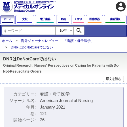
account_circle
ホーム
文献
電子書籍
動画
くすり
医療機器
書籍通販
search
ホーム
海外ジャーナルレビュー ： 「看護・母子医学」
DNRはDoNotCareではない
DNRはDoNotCareではない
Original Research: Nurses' Perspectives on Caring for Patients with Do-
Not-Resuscitate Orders
原文を読む
カテゴリー
看護・母子医学
ジャーナル名
American Journal of Nursing
年月
January 2021
巻
121
開始ページ
26