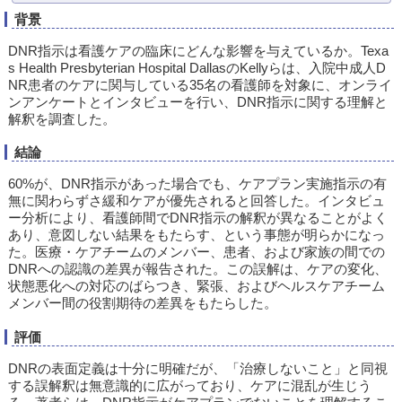
背景
DNR指示は看護ケアの臨床にどんな影響を与えているか。Texa
s Health Presbyterian Hospital DallasのKellyらは、入院中成人D
NR患者のケアに関与している35名の看護師を対象に、オンライ
ンアンケートとインタビューを行い、DNR指示に関する理解と
解釈を調査した。
結論
60%が、DNR指示があった場合でも、ケアプラン実施指示の有
無に関わらずさ緩和ケアが優先されると回答した。インタビュ
ー分析により、看護師間でDNR指示の解釈が異なることがよく
あり、意図しない結果をもたらす、という事態が明らかになっ
た。医療・ケアチームのメンバー、患者、および家族の間での
DNRへの認識の差異が報告された。この誤解は、ケアの変化、
状態悪化への対応のばらつき、緊張、およびヘルスケアチーム
メンバー間の役割期待の差異をもたらした。
評価
DNRの表面定義は十分に明確だが、「治療しないこと」と同視
する誤解釈は無意識的に広がっており、ケアに混乱が生じう