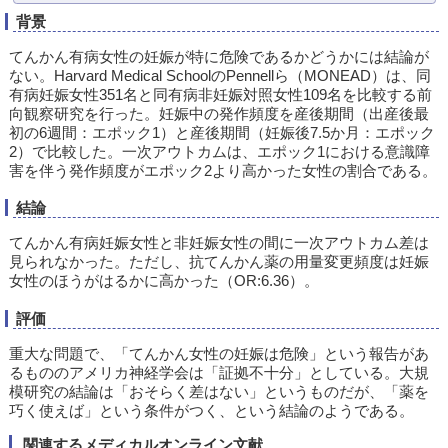
背景
てんかん有病女性の妊娠が特に危険であるかどうかには結論が
ない。Harvard Medical SchoolのPennellら（MONEAD）は、同
有病妊娠女性351名と同有病非妊娠対照女性109名を比較する前
向観察研究を行った。妊娠中の発作頻度を産後期間（出産後最
初の6週間：エポック1）と産後期間（妊娠後7.5か月：エポック
2）で比較した。一次アウトカムは、エポック1における意識障
害を伴う発作頻度がエポック2より高かった女性の割合である。
結論
てんかん有病妊娠女性と非妊娠女性の間に一次アウトカム差は
見られなかった。ただし、抗てんかん薬の用量変更頻度は妊娠
女性のほうがはるかに高かった（OR:6.36）。
評価
重大な問題で、「てんかん女性の妊娠は危険」という報告があ
るもののアメリカ神経学会は「証拠不十分」としている。大規
模研究の結論は「おそらく差はない」というものだが、「薬を
巧く使えば」という条件がつく、という結論のようである。
関連するメディカルオンライン文献