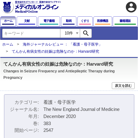
account_circle
ホーム
文献
電子書籍
動画
くすり
医療機器
書籍通販
search
ホーム
海外ジャーナルレビュー ： 「看護・母子医学」
てんかん有病女性の妊娠は危険なのか：Harvard研究
てんかん有病女性の妊娠は危険なのか：Harvard研究
Changes in Seizure Frequency and Antiepileptic Therapy during
Pregnancy
原文を読む
カテゴリー
看護・母子医学
ジャーナル名
The New England Journal of Medicine
年月
December 2020
巻
383
開始ページ
2547