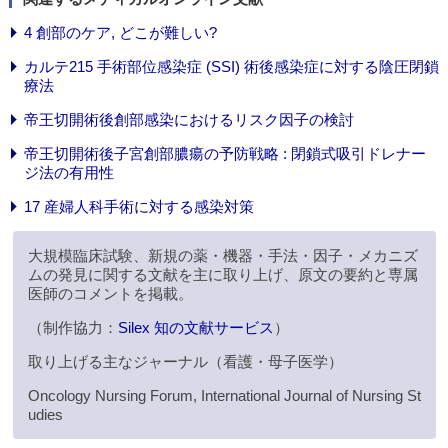
4 創部のケア, どこが難しい?
カルテ215 手術部位感染症 (SSI) 術後感染症に対する陰圧閉鎖
療法
帝王切開術後創部感染におけるリスク因子の検討
帝王切開術後子宮創部膿瘍の予防戦略 : 閉鎖式吸引ドレナー
ジ法の有用性
17 産婦人科手術に対する感染対策
大規模臨床試験、新規の薬・機器・手法・因子・メカニズ
ムの発見に関する文献を主に取り上げ、原文の要約と専属
医師のコメントを掲載。
（制作協力：
Silex 知の文献サービス
）
取り上げる主なジャーナル（看護・母子医学）
Oncology Nursing Forum, International Journal of Nursing St
udies