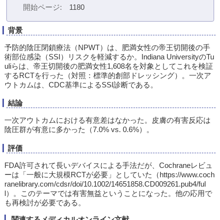
開始ページ
1180
背景
予防的陰圧閉鎖療法（NPWT）は、肥満女性の帝王切開後の手
術部位感染（SSI）リスクを軽減するか。Indiana UniversityのTu
uliらは、帝王切開後の肥満女性1,608名を対象としてこれを検証
するRCTを行った（対照：標準的創部ドレッシング）。一次ア
ウトカムは、CDC基準によるSSI診断である。
結論
一次アウトカムにおける有意差はなかった。皮膚の有害反応は
陰圧群が有意に多かった（7.0% vs. 0.6%）。
評価
FDA許可されて長いデバイスによる手法だが、Cochraneレビュ
ーは「一般に大規模RCTが必要」としていた（https://www.coch
ranelibrary.com/cdsr/doi/10.1002/14651858.CD009261.pub4/ful
l）。このテーマでは有害無益ということになった。他の応用で
も再検討が必要である。
関連するメディカルオンライン文献