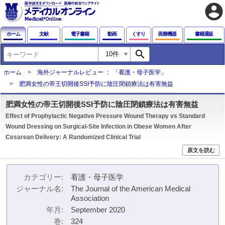
account_circle
ホーム
文献
電子書籍
動画
くすり
医療機器
書籍通販
search
ホーム
海外ジャーナルレビュー ： 「看護・母子医学」
肥満女性の帝王切開後SSI予防に陰圧閉鎖療法は有害無益
肥満女性の帝王切開後SSI予防に陰圧閉鎖療法は有害無益
Effect of Prophylactic Negative Pressure Wound Therapy vs Standard
Wound Dressing on Surgical-Site Infection in Obese Women After
Cesarean Delivery: A Randomized Clinical Trial
原文を読む
カテゴリー
看護・母子医学
ジャーナル名
The Journal of the American Medical
Association
年月
September 2020
巻
324