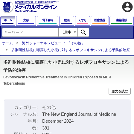
account_circle
ホーム
文献
電子書籍
動画
くすり
医療機器
書籍通販
search
ホーム
海外ジャーナルレビュー ： 「その他」
多剤耐性結核に曝露した小児に対するレボフロキサシンによる予防的治療
多剤耐性結核に曝露した小児に対するレボフロキサシンによる
予防的治療
Levofloxacin Preventive Treatment in Children Exposed to MDR
Tuberculosis
原文を読む
カテゴリー
その他
ジャーナル名
The New England Journal of Medicine
年月
December 2024
巻
391