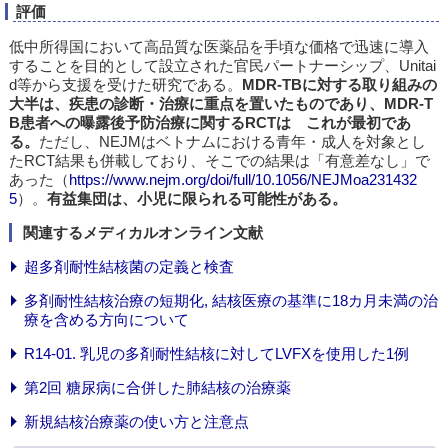
評価
低中所得国において高品質な医薬品を手頃な価格で迅速に導入
することを目的として設立された官民パートナーシップ、Unitai
d等から支援を受けた研究である。
MDR-TBに対する取り組みの
大半は、疾患の診断・治療に重点を置いたものであり、MDR-T
B患者への曝露後予防治療に関するRCTは これが最初であ
る。
ただし、NEJMはベトナムにおける青年・成人を対象とし
たRCT結果も併載しており、そこでの結果は「有意差なし」で
あった（
https://www.nejm.org/doi/full/10.1056/NEJMoa231432
5
）。
有益集団は、小児に限られる可能性がある。
関連するメディカルオンライン文献
超多剤耐性結核菌の定義と検査
多剤耐性結核治療の短期化, 結核医療の基準に18カ月未満の治
療を含める方向について
R14-01. 乳児の多剤耐性結核に対してLVFXを使用した1例
第2回 糖尿病に合併した肺結核の治療薬
新規結核治療薬の使い方と注意点