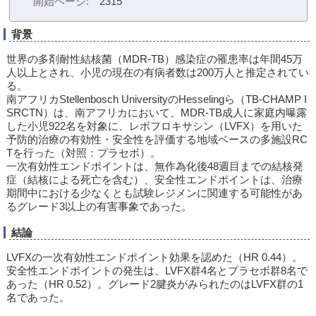
開始ページ
2315
背景
世界の多剤耐性結核菌（MDR-TB）感染症の罹患率は年間45万
人以上とされ、小児の現在の有病者数は200万人と推定されてい
る。
南アフリカStellenbosch UniversityのHesselingら（TB-CHAMP I
SRCTN）は、南アフリカにおいて、MDR-TB成人に家庭内曝露
した小児922名を対象に、レボフロキサシン（LVFX）を用いた
予防的治療の有効性・安全性を評価する地域ベースの多施設RC
Tを行った（対照：プラセボ）。
一次有効性エンドポイントは、無作為化後48週目までの結核発
症（結核による死亡を含む）、安全性エンドポイントは、治療
期間中における少なくとも試験レジメンに関連する可能性があ
るグレード3以上の有害事象であった。
結論
LVFXの一次有効性エンドポイント効果を認めた（HR 0.44）。
安全性エンドポイントの発生は、LVFX群4名とプラセボ群8名で
あった（HR 0.52）。グレード2腱炎がみられたのはLVFX群の1
名であった。