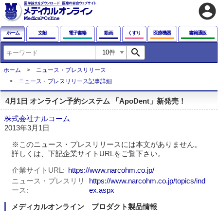
account_circle
ホーム
文献
電子書籍
動画
くすり
医療機器
書籍通販
search
ホーム
ニュース・プレスリリース
ニュース・プレスリリース記事詳細
4月1日 オンライン予約システム 「ApoDent」新発売！
株式会社ナルコーム
2013年3月1日
※このニュース・プレスリリースには本文がありません。
詳しくは、下記企業サイトURLをご覧下さい。
企業サイトURL
https://www.narcohm.co.jp/
ニュース・プレスリリ
https://www.narcohm.co.jp/topics/ind
ース
ex.aspx
メディカルオンライン プロダクト製品情報