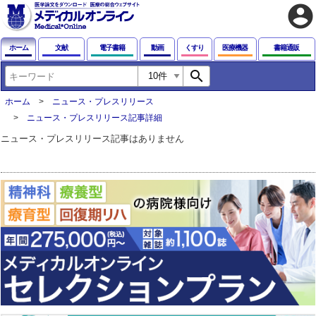
account_circle
ホーム
文献
電子書籍
動画
くすり
医療機器
書籍通販
search
ホーム
ニュース・プレスリリース
ニュース・プレスリリース記事詳細
ニュース・プレスリリース記事はありません