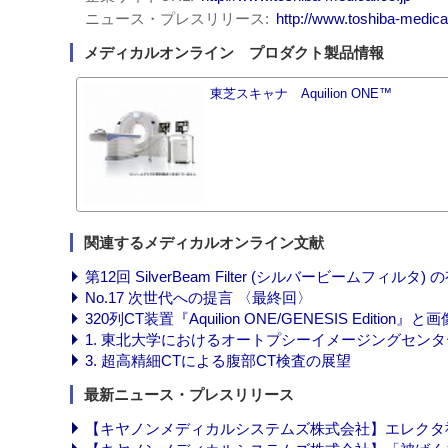
ニュース・プレスリリース
http://www.toshiba-medic
メディカルオンライン プロダクト製品情報
東芝スキャナ Aquilion ONE™
関連するメディカルオンライン文献
第12回 SilverBeam Filter (シルバービームフィルタ
No.17 次世代への提言 〈最終回〉
320列CT装置『Aquilion ONE/GENESIS Editi
1. 東北大学におけるオートプシーイメージングセン
3. 超高精細CTによる腹部CT検査の展望
最新ニュース・プレスリリース
【キヤノンメディカルシステムズ株式会社】エレクタ社製放