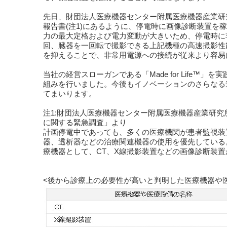
先日、財団法人医療機器センター附属医療機器産業研
報告書(注1)にあるように、停電時に画像診断装置を
力の最大定格および電力変動が大きいため、停電時に
回、臓器を一回転で撮影できる上記機種の高速撮影性
を抑えることで、非常用電源への接続が従来より容易
当社の経営スローガンである「Made for Life
組みを行いました。今後もイノベーションのさらなる
てまいります。
注1:財団法人医療機器センター附属医療機器産業研究所
に関する緊急調査」より
計画停電中であっても、多くの医療機関が患者監視装
器、透析器などの治療関連機器の使用を優先している
療機器として、CT、X線撮影装置などの画像診断装置
<後から診療上の必要性が高いと判明した医療機器や医