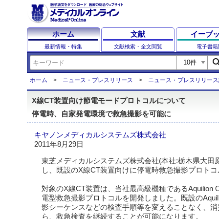
ホーム
文献
イーブ
最新情報・特集
文献検索・全文閲覧
電子書籍
sear
ホーム
ニュース・プレスリリース
ニュース・プレスリリース
X線CT装置向け節電モードプロトコルについて
停電時、自家発電環境で救急撮影を可能に
キヤノンメディカルシステムズ株式会社
2011年8月29日
東芝メディカルシステムズ株式会社(本社:栃木県大田
し、既設のX線CT装置向けに停電時救急撮影プロト
対象のX線CT装置は、当社最高級機種であるAquili
電型救急撮影プロトコルを開発しました。既設のAqui
影シーケンスなどの検査手順等を変えることなく、消費
ら、救急検査を継続することが可能になります。