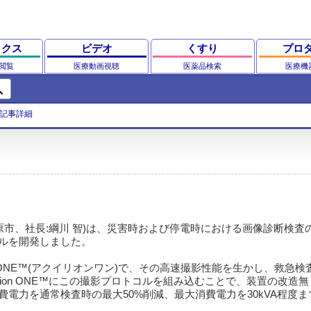
ックス
ビデオ
くすり
プロ
閲覧
医療動画視聴
医薬品検索
医療機
ch
記事詳細
原市、社長:綱川 智)は、災害時および停電時における画像診断検査
コルを開発しました。
on ONE™(アクイリオンワン)で、その高速撮影性能を生かし、救急
lion ONE™にこの撮影プロトコルを組み込むことで、装置の改造
電力を通常検査時の最大50%削減、最大消費電力を30kVA程度