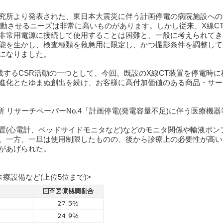
究所より発表された、東日本大震災に伴う計画停電の病院施設への
稼動させるニーズは非常に高いものがあります。しかし従来、X線C
非常用電源に接続して使用することは困難と、一般に考えられてき
能を生かし、検査種類を救急用に限定し、かつ撮影条件を調整して
になりました。
™」を実践するCSR活動の一つとして、今回、既設のX線CT装置を停電時
進化とたゆまぬ創出を続け、お客様に高付加価値のある商品・サー
 リサーチペーパーNo.4「計画停電(発電容量不足)に伴う医療機
置(心電計、ベッドサイドモニタなど)などのモニタ関係や輸液ポン
。一方、一旦は使用制限したものの、後から診療上の必要性が高い
があげられた。
療設備など(上位5位まで)>