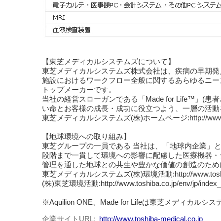
【東芝メディカルシステムズについて】
東芝メディカルシステムズ株式会社は、疾病の早期発
施設におけるワークフロー全般に関するあらゆるニー
トップメーカーです。
当社の経営スローガンである「Made for Life
い命とお客様の成長・成功に役立つよう、一層の活動
東芝メディカルシステムズ(株)ホームページ:http://www.toshi
【地球環境への取り組み】
東芝グループの一員である 当社は、「地球内企業」
段階まで一貫して環境への影響に配慮した医療機器・
管理を通した地球との共生や豊かな価値の創造のため
東芝メディカルシステムズ(株)環境活動:http://www.toshiba-me
(株)東芝環境活動:http://www.toshiba.co.jp/env/jp/index_
※Aquilion ONE、Made for Lifeは東芝メディカル
企業サイトURL
http://www.toshiba-medical.co.jp