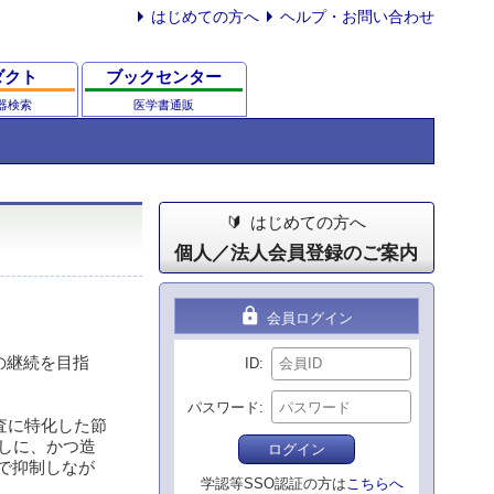
はじめての方へ
ヘルプ・お問い合わせ
ダクト
ブックセンター
器検索
医学書通販
はじめての方へ
個人／法人会員登録のご案内
lock
会員ログイン
の継続を目指
ID
パスワード
検査に特化した節
無しに、かつ造
ログイン
まで抑制しなが
学認等SSO認証の方は
こちらへ