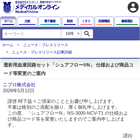
account_circle
ホーム
文献
電子書籍
動画
くすり
医療機器
書籍通販
search
ホーム
ニュース・プレスリリース
ニュース・プレスリリース記事詳細
透析用血液回路セット「シュアフロー®N」 仕様および商品コ
ード等変更のご案内
ニプロ株式会社
2026年5月12日
謹啓 時下益々ご清栄のこととお慶び申し上げます。
平素は格別のご高配を賜り、厚く御礼申し上げます。
この度、「シュアフローN」NS-3000-NCV-T1 の仕様およ
び商品コード等を変更いたしますのでご案内申し上げま
す。
謹白