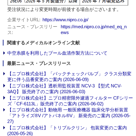
受注状況により変更時期が前後する場合がございます。
企業サイトURL
https://www.nipro.co.jp/
ニュース・プレスリリー
https://med.nipro.co.jp/med_eq_n
ス
ews
関連するメディカルオンライン文献
中空糸膜を利用したプール血清作製方法について
最新ニュース・プレスリリース
【ニプロ株式会社】「バックチェックバルブ」 クラス分類変
更に伴う品番変更のご案内 (2026-06-09)
【ニプロ株式会社】透析用監視装置 NCV-3 【型式 NCV-
3AQ】 販売終了のご案内 (2026-06-03)
【ニプロ株式会社】ニプロ精密限外濾過フィルター CFシリー
ズ「CF-6113L」販売終了のご案内 (2026-06-02)
【ニプロ株式会社】動物用 一般医療機器 臨床化学分析装置
「アトライズ®V /アトパネル®V」 新発売のご案内 (2026-05-
27)
【ニプロ株式会社】「トリプルクリン」 包装変更のご案内
(2026-05-26)