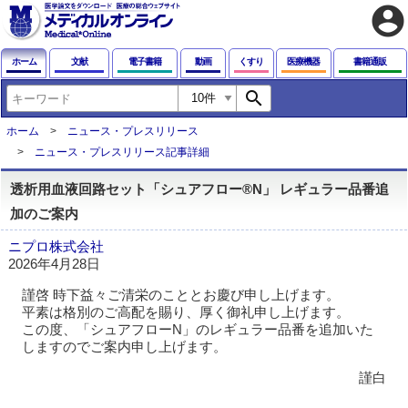
account_circle
ホーム
文献
電子書籍
動画
くすり
医療機器
書籍通販
search
ホーム
ニュース・プレスリリース
ニュース・プレスリリース記事詳細
透析用血液回路セット「シュアフロー®N」 レギュラー品番追
加のご案内
ニプロ株式会社
2026年4月28日
謹啓 時下益々ご清栄のこととお慶び申し上げます。
平素は格別のご高配を賜り、厚く御礼申し上げます。
この度、「シュアフローN」のレギュラー品番を追加いた
しますのでご案内申し上げます。
謹白