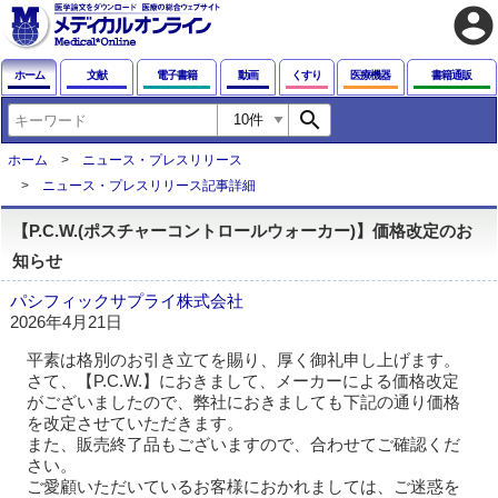
account_circle
ホーム
文献
電子書籍
動画
くすり
医療機器
書籍通販
search
ホーム
ニュース・プレスリリース
ニュース・プレスリリース記事詳細
【P.C.W.(ポスチャーコントロールウォーカー)】価格改定のお
知らせ
パシフィックサプライ株式会社
2026年4月21日
平素は格別のお引き立てを賜り、厚く御礼申し上げます。
さて、【P.C.W.】におきまして、メーカーによる価格改定
がございましたので、弊社におきましても下記の通り価格
を改定させていただきます。
また、販売終了品もございますので、合わせてご確認くだ
さい。
ご愛顧いただいているお客様におかれましては、ご迷惑を