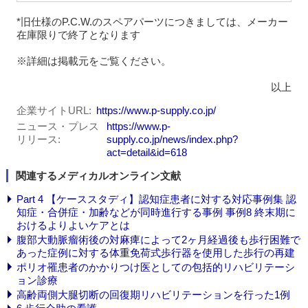
*旧仕様のP.C.W.のスペアパーツにつきましては、メーカー
在庫限りで終了となります
※詳細は掲載元をご覧ください。
以上
企業サイトURL
https://www.p-supply.co.jp/
ニュース・プレス
https://www.p-
リリース
supply.co.jp/news/index.php?
act=detail&id=618
関連するメディカルオンライン文献
Part 4 【ケーススタディ】認知症患者に対する対応事例集 認
知症・合併症・加齢などが同時進行する事例 事例8 終末期に
おけるよりよいケアとは
腹部大動脈瘤術後の対麻痺によって2ヶ月経過後も歩行困難で
あった症例に対する体重免荷式歩行器を使用した歩行の再建
ポリオ罹患者のかかりつけ医としての包括的リハビリテーシ
ョン診療
高齢両側大腿切断の回復期リハビリテーションを行った1例