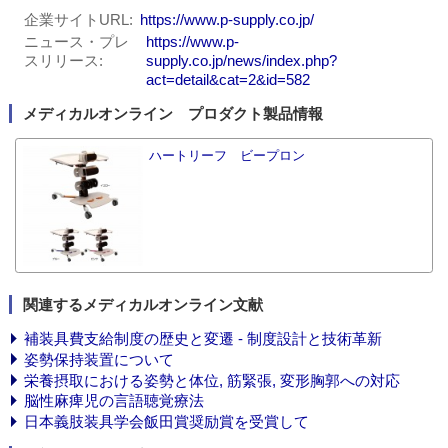
企業サイトURL
https://www.p-supply.co.jp/
ニュース・プレ
https://www.p-
スリリース
supply.co.jp/news/index.php?
act=detail&cat=2&id=582
メディカルオンライン プロダクト製品情報
ハートリーフ ビープロン
関連するメディカルオンライン文献
補装具費支給制度の歴史と変遷 - 制度設計と技術革新
姿勢保持装置について
栄養摂取における姿勢と体位, 筋緊張, 変形胸郭への対応
脳性麻痺児の言語聴覚療法
日本義肢装具学会飯田賞奨励賞を受賞して