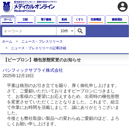
account_circle
ホーム
文献
電子書籍
動画
くすり
医療機器
書籍通販
search
ホーム
ニュース・プレスリリース
ニュース・プレスリリース記事詳細
【ビープロン】梱包形態変更のお知らせ
パシフィックサプライ株式会社
2025年12月18日
平素は格別のお引き立てを賜り、厚く御礼申し上げます。
さて、ご愛顧いただいておりますビープロンにつきまし
て、お客様のご要望にお応えするため、出荷時の梱包形態
を変更させていただくこととなりました。これまで、組立
て作業にお時間を頂戴しまして、誠にありがとうございま
した。
今後とも弊社取扱い製品への変わらぬご愛顧のほど、よろ
しくお願い申し上げます。