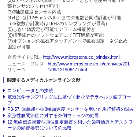
(2)3チャンネルの無線データロガーとしても使用可能（外
部センサの取り付け可能）
(3)3軸加速度センサを内蔵
(4)4台（計12チャンネル）までの複数台同時計測が可能
（※複数台計測時は1kHzのサンプリングが最高）
(5)しきい値設定が可能でアラーム機能付き
(6)標準添付のソフトウェアにてFFT解析が可能
(7)オプションの磁石アタッチメントで磁石固定・ネジ止め
固定が可能
企業サイトURL
http://www.microstone.co.jp/index.html
ニュース・プレス
http://www.microstone.co.jp/archives/201
リリース
1/09/12190647.html
関連するメディカルオンライン文献
コンピュータとの接続
電気光学サンプリング法に基づく超小型テラヘルツ波プロー
ブ
P3-57. 無線超小型3軸加速度センサーを用いた歩行解析の試み
変形性膝関節症に対する外側ウェッジの効果
12 無線伝送携帯型頭位測定装置を用いた歯科治療とデスクワ
ークの頭部姿勢についての比較