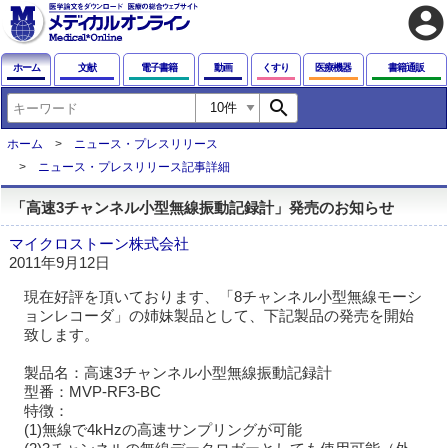
account_circle
ホーム
文献
電子書籍
動画
くすり
医療機器
書籍通販
search
ホーム
ニュース・プレスリリース
ニュース・プレスリリース記事詳細
「高速3チャンネル小型無線振動記録計」発売のお知らせ
マイクロストーン株式会社
2011年9月12日
現在好評を頂いております、「8チャンネル小型無線モーシ
ョンレコーダ」の姉妹製品として、下記製品の発売を開始
致します。
製品名：高速3チャンネル小型無線振動記録計
型番：MVP-RF3-BC
特徴：
(1)無線で4kHzの高速サンプリングが可能