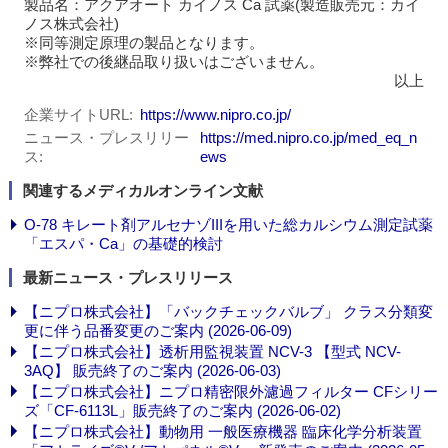
製品名：アクアオート カイノス Ca 試薬(製造販売元：カイ
ノス株式会社)
※同等測定原理の製品となります。
※弊社での後継品取り扱いはございません。
以上
企業サイトURL
https://www.nipro.co.jp/
ニュース・プレスリリー
https://med.nipro.co.jp/med_eq_n
ス
ews
関連するメディカルオンライン文献
O-78 キレート剤アルセナゾIIIを用いた総カルシウム測定試薬
「エスパ・Ca」の基礎的検討
最新ニュース・プレスリリース
【ニプロ株式会社】「バックチェックバルブ」 クラス分類変
更に伴う品番変更のご案内 (2026-06-09)
【ニプロ株式会社】透析用監視装置 NCV-3 【型式 NCV-
3AQ】 販売終了のご案内 (2026-06-03)
【ニプロ株式会社】ニプロ精密限外濾過フィルター CFシリー
ズ「CF-6113L」販売終了のご案内 (2026-06-02)
【ニプロ株式会社】動物用 一般医療機器 臨床化学分析装置