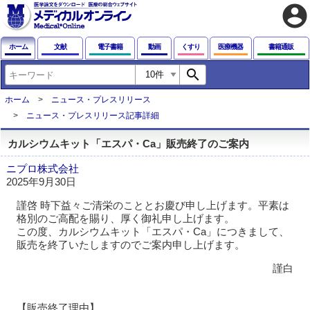
account_circle
ホーム
文献
電子書籍
動画
くすり
医療機器
書籍通販
search
ホーム
ニュース・プレスリリース
ニュース・プレスリリース記事詳細
カルシウムキット「エスパ・Ca」販売終了のご案内
ニプロ株式会社
2025年9月30日
謹啓 時下益々ご清栄のこととお慶び申し上げます。平素は
格別のご高配を賜り、厚く御礼申し上げます。
この度、カルシウムキット「エスパ・Ca」につきまして、
販売を終了いたしますのでご案内申し上げます。
謹白
【販売終了理由】