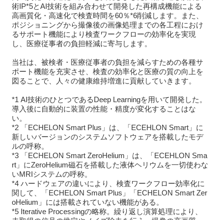
術IP*5とAI技術を組み合わせて開発した再構成機能による
高画質化・高速化で検査時間を60％*6削減します。また、
ポジショニングから撮像後の画像処理までの各工程におけ
るサポート機能により検査ワークフローの効率化を実現
し、医療従事者の負担軽減に寄与します。
当社は、被検者・医療従事者の負担を減らすための各種サ
ポート機能を充実させ、検査の効率化と医療の質の向上を
図ることで、人々の健康維持増進に貢献していきます。
*1 AI技術のひとつであるDeep Learningを用いて開発した。
導入後に自動的に装置の性能・精度が変化することはな
い。
*2 「ECHELON Smart Plus」は、「ECEHLON Smart」に
新しいバージョンのシステムソフトウェアを搭載したモデ
ルの呼称。
*3 「ECHELON Smart ZeroHelium」は、「ECEHLON Sma
rt」にZeroHelium磁石を搭載した液体ヘリウムを一切使わな
いMRIシステムの呼称。
*4 ハードウェアの違いにより、検査ワークフロー効率化に
関して、「ECHELON Smart Plus」「ECHELON Smart Zer
oHelium」には搭載されていない機能がある。
*5 Iterative Processingの略称。繰り返し演算処理により、