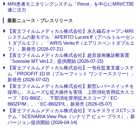
MRI患者モニタリングシステム「Pimot」を中心にMRI/CT関
連に注力
最新ニュース・プレスリリース
【富士フイルムメディカル株式会社】永久磁石オープンMRI
システムの新モデル「APERTO Lucent ff（アペルトルーセン
トダブルエフ）」「AIRIS Vento ff（エアリスベントダブルエ
フ）」新発売 (2026-07-21)
【富士フイルムメディカル株式会社】超音波画像診断装置
「Sonosite MT Ver1.2」提供開始 (2026-07-15)
【富士フイルムメディカル株式会社】一包化監査支援システ
ム「PROOFIT 1D III（プルーフィット ワンドーススリー）」
新発売 (2026-07-02)
【富士フイルムメディカル株式会社】新型レバースイッチを
採用し、スムーズな拡大操作を実現 上部消化管用拡大スコ
ープ「EG-860Z」、下部消化管用拡大スコープ「EC-
860ZP/M」、「EC-860ZP/L」新発売 (2026-05-07)
【富士フイルムメディカル株式会社】マルチスライスCTシス
テム「SCENARIA View Plus（シナリア ビュー プラス）」新
バージョン提供開始 (2026-04-14)