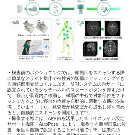
・検査前のポジショニングでは、頭頸部をスキャンする際
に簡単なスライド操作で被検者の頭部にセッティングでき
る頭頸部用受信コイルに加え、MRIシステムの両サイドに
設置されているタッチパネルのスタートボタンを押すだけ
で、寝台が装置内に移動し、磁場の中心で対象部位をスキ
ャンできるように寝台の位置を自動的に調整する機能を装
備しています。また、検査者が検査室から退出し扉を閉め
ると、自動的にスキャンを開始します*7。
・撮像する際には、AI技術を活用したスライスライン設定
サポート機能「AutoPose」により、取得する断層画像の位
置・角度を自動で設定することが可能です*8。従来の頭