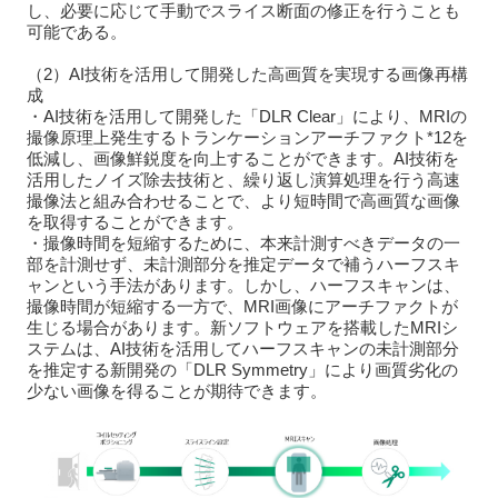
し、必要に応じて手動でスライス断面の修正を行うことも
可能である。
（2）AI技術を活用して開発した高画質を実現する画像再構
成
・AI技術を活用して開発した「DLR Clear」により、MRIの
撮像原理上発生するトランケーションアーチファクト*12を
低減し、画像鮮鋭度を向上することができます。AI技術を
活用したノイズ除去技術と、繰り返し演算処理を行う高速
撮像法と組み合わせることで、より短時間で高画質な画像
を取得することができます。
・撮像時間を短縮するために、本来計測すべきデータの一
部を計測せず、未計測部分を推定データで補うハーフスキ
ャンという手法があります。しかし、ハーフスキャンは、
撮像時間が短縮する一方で、MRI画像にアーチファクトが
生じる場合があります。新ソフトウェアを搭載したMRIシ
ステムは、AI技術を活用してハーフスキャンの未計測部分
を推定する新開発の「DLR Symmetry」により画質劣化の
少ない画像を得ることが期待できます。