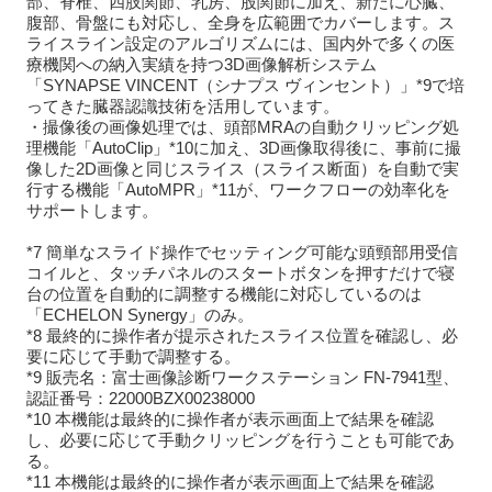
部、脊椎、四肢関節、乳房、股関節に加え、新たに心臓、
腹部、骨盤にも対応し、全身を広範囲でカバーします。ス
ライスライン設定のアルゴリズムには、国内外で多くの医
療機関への納入実績を持つ3D画像解析システム
「SYNAPSE VINCENT（シナプス ヴィンセント）」*9で培
ってきた臓器認識技術を活用しています。
・撮像後の画像処理では、頭部MRAの自動クリッピング処
理機能「AutoClip」*10に加え、3D画像取得後に、事前に撮
像した2D画像と同じスライス（スライス断面）を自動で実
行する機能「AutoMPR」*11が、ワークフローの効率化を
サポートします。
*7 簡単なスライド操作でセッティング可能な頭頸部用受信
コイルと、タッチパネルのスタートボタンを押すだけで寝
台の位置を自動的に調整する機能に対応しているのは
「ECHELON Synergy」のみ。
*8 最終的に操作者が提示されたスライス位置を確認し、必
要に応じて手動で調整する。
*9 販売名：富士画像診断ワークステーション FN-7941型、
認証番号：22000BZX00238000
*10 本機能は最終的に操作者が表示画面上で結果を確認
し、必要に応じて手動クリッピングを行うことも可能であ
る。
*11 本機能は最終的に操作者が表示画面上で結果を確認