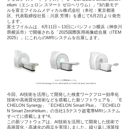
elium（エシェロン スマート ゼロヘリウム）」*3の新モデ
ルを富士フイルムメディカル株式会社（本社：東京都港
区、代表取締役社長：川原 芳博）を通じて6月2日より発売
します。
富士フイルムは、4月11日～13日にパシフィコ横浜（神奈川
県横浜市）で開催される「2025国際医用画像総合展（ITEM
2025）」にこれらのMRIシステムを出展します。
今回、AI技術を活用して開発した検査ワークフロー効率化
技術や高画質化技術などを搭載した新ソフトウェアを、「E
CHELON Synergy」「ECHELON Smart Plus」「ECHELO
N Smart ZeroHelium」の当社1.5テスラ超電導MRIシステム
すべてに搭載します*4。
この新ソフトウェアは、AI技術を活用して開発した技術で
高画質化・高速化の両立を実現しました。繰り返し演算技