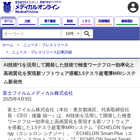
account_circle
ホーム
文献
電子書籍
動画
くすり
医療機器
書籍通販
search
ホーム
ニュース・プレスリリース
ニュース・プレスリリース記事詳細
AI技術*1を活用して開発した技術で検査ワークフロー効率化と
高画質化を実現新ソフトウェア搭載1.5テスラ超電導MRIシステ
ム新発売
富士フイルムメディカル株式会社
2025年4月9日
富士フイルム株式会社（本社：東京都港区、代表取締役社
長・CEO：後藤 禎一）は、AI技術を活用して開発した検査
ワークフロー効率化と高画質化を実現する新ソフトウェア
を搭載した1.5テスラ超電導MRIシステム「ECHELON Syne
rgy（エシェロン シナジー）」「ECHELON Smart Plus（エ
シェロン スマート プラス）」*2「ECHELON Smart ZeroH