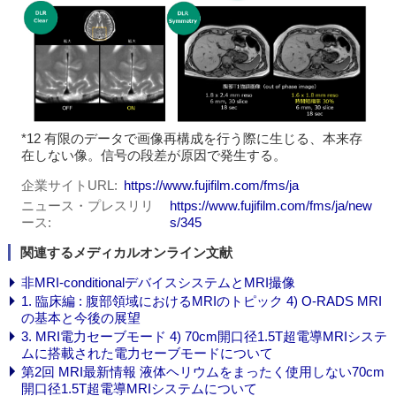
*12 有限のデータで画像再構成を行う際に生じる、本来存
在しない像。信号の段差が原因で発生する。
企業サイトURL
https://www.fujifilm.com/fms/ja
ニュース・プレスリリ
https://www.fujifilm.com/fms/ja/new
ース
s/345
関連するメディカルオンライン文献
非MRI-conditionalデバイスシステムとMRI撮像
1. 臨床編 : 腹部領域におけるMRIのトピック 4) O-RADS MRI
の基本と今後の展望
3. MRI電力セーブモード 4) 70cm開口径1.5T超電導MRIシステ
ムに搭載された電力セーブモードについて
第2回 MRI最新情報 液体ヘリウムをまったく使用しない70cm
開口径1.5T超電導MRIシステムについて