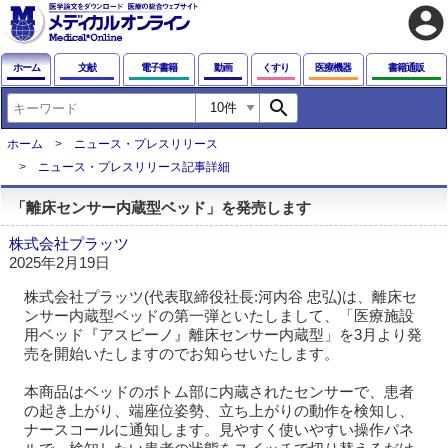
account_circle
ホーム
文献
電子書籍
動画
くすり
医療機器
書籍通販
search
ホーム
ニュース・プレスリリース
ニュース・プレスリリース記事詳細
「離床センサー内蔵型ベッド」を発売します
株式会社プラッツ
2025年2月19日
株式会社プラッツ(代表取締役社長:河内谷 忠弘)は、離床セ
ンサー内蔵型ベッドの第一弾といたしまして、「医療施設
用ベッド『アスピーノ』離床センサー内蔵型」を3月より発
売を開始いたしますのでお知らせいたします。
本商品はベッドのボトム部に内蔵されたセンサーで、患者
の起き上がり、端座位姿勢、立ち上がりの動作を検知し、
ナースコールに通知します。見やすく使いやすい操作パネ