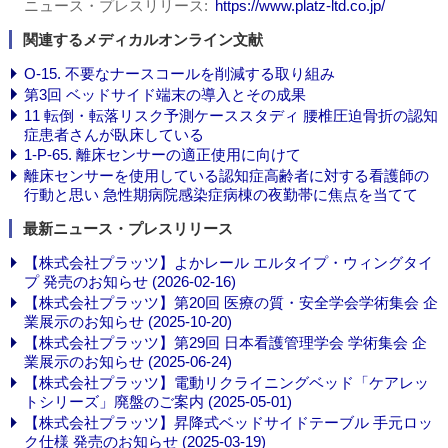
ニュース・プレスリリース
https://www.platz-ltd.co.jp/
関連するメディカルオンライン文献
O-15. 不要なナースコールを削減する取り組み
第3回 ベッドサイド端末の導入とその成果
11 転倒・転落リスク予測ケーススタディ 腰椎圧迫骨折の認知
症患者さんが臥床している
1-P-65. 離床センサーの適正使用に向けて
離床センサーを使用している認知症高齢者に対する看護師の
行動と思い 急性期病院感染症病棟の夜勤帯に焦点を当てて
最新ニュース・プレスリリース
【株式会社プラッツ】よかレール エルタイプ・ウィングタイ
プ 発売のお知らせ (2026-02-16)
【株式会社プラッツ】第20回 医療の質・安全学会学術集会 企
業展示のお知らせ (2025-10-20)
【株式会社プラッツ】第29回 日本看護管理学会 学術集会 企
業展示のお知らせ (2025-06-24)
【株式会社プラッツ】電動リクライニングベッド「ケアレッ
トシリーズ」廃盤のご案内 (2025-05-01)
【株式会社プラッツ】昇降式ベッドサイドテーブル 手元ロッ
ク仕様 発売のお知らせ (2025-03-19)