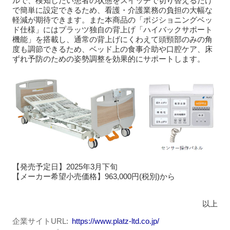
ルで、検知したい患者の状態をスイッチで切り替えるだけ
で簡単に設定できるため、看護・介護業務の負担の大幅な
軽減が期待できます。また本商品の「ポジショニングベッ
ド仕様」にはプラッツ独自の背上げ「ハイバックサポート
機能」を搭載し、通常の背上げにくわえて頭頸部のみの角
度も調節できるため、ベッド上の食事介助や口腔ケア、床
ずれ予防のための姿勢調整を効果的にサポートします。
【発売予定日】2025年3月下旬
【メーカー希望小売価格】963,000円(税別)から
以上
企業サイトURL
https://www.platz-ltd.co.jp/