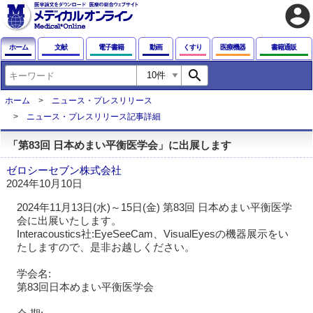
account_circle
ホーム
文献
電子書籍
動画
くすり
医療機器
書籍通販
search
ホーム
ニュース・プレスリリース
ニュース・プレスリリース記事詳細
「第83回 日本めまい平衡医学会」に出展します
ゼロシーセブン株式会社
2024年10月10日
2024年11月13日(水)～15日(金) 第83回 日本めまい平衡医学
会に出展いたします。
Interacoustics社:EyeSeeCam、VisualEyesの機器展示をい
たしますので、是非お越しください。
学会名:
第83回日本めまい平衡医学会