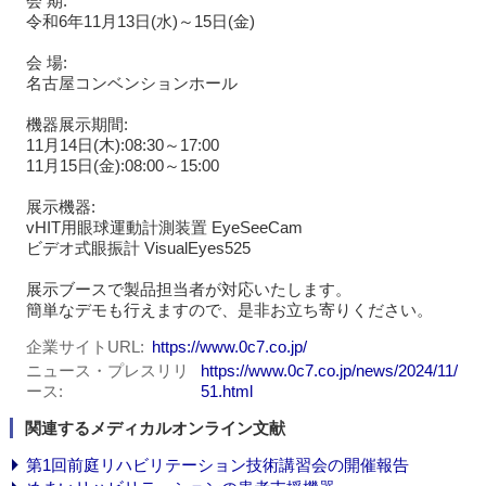
会 期:
令和6年11月13日(水)～15日(金)
会 場:
名古屋コンベンションホール
機器展示期間:
11月14日(木):08:30～17:00
11月15日(金):08:00～15:00
展示機器:
vHIT用眼球運動計測装置 EyeSeeCam
ビデオ式眼振計 VisualEyes525
展示ブースで製品担当者が対応いたします。
簡単なデモも行えますので、是非お立ち寄りください。
企業サイトURL
https://www.0c7.co.jp/
ニュース・プレスリリ
https://www.0c7.co.jp/news/2024/11/
ース
51.html
関連するメディカルオンライン文献
第1回前庭リハビリテーション技術講習会の開催報告