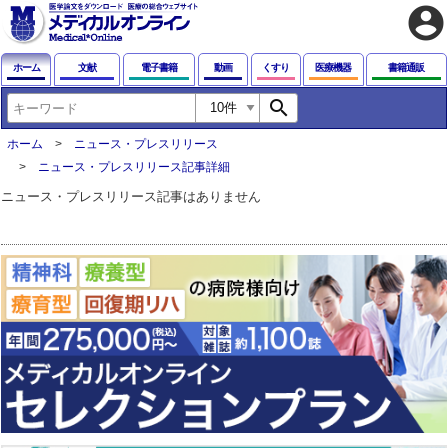
account_circle
ホーム
文献
電子書籍
動画
くすり
医療機器
書籍通販
search
ホーム
ニュース・プレスリリース
ニュース・プレスリリース記事詳細
ニュース・プレスリリース記事はありません