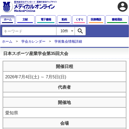
account_circle
ホーム
文献
電子書籍
動画
くすり
医療機器
書籍通販
search
ホーム
学会カレンダー
学術集会情報詳細
日本スポーツ産業学会第35回大会
開催日程
2026年7月4日(土) ～ 7月5日(日)
代表者
開催地
愛知県
会場