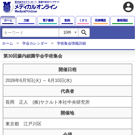
account_circle
ホーム
文献
電子書籍
動画
くすり
医療機器
書籍通販
search
ホーム
学会カレンダー
学術集会情報詳細
第30回腸内細菌学会学術集会
開催日程
2026年6月9日(火) ～ 6月10日(水)
代表者
長岡 正人 (株)ヤクルト本社中央研究所
開催地
東京都 江戸川区
会場