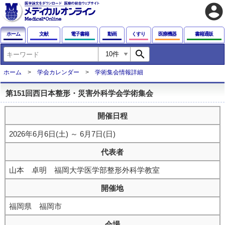
account_circle
ホーム
文献
電子書籍
動画
くすり
医療機器
書籍通販
search
ホーム
学会カレンダー
学術集会情報詳細
第151回西日本整形・災害外科学会学術集会
開催日程
2026年6月6日(土) ～ 6月7日(日)
代表者
山本 卓明 福岡大学医学部整形外科学教室
開催地
福岡県 福岡市
会場