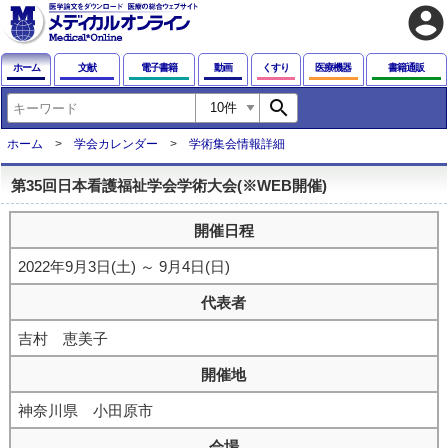
account_circle
ホーム
文献
電子書籍
動画
くすり
医療機器
書籍通販
search
ホーム
学会カレンダー
学術集会情報詳細
第35回日本看護福祉学会学術大会(※WEB開催)
開催日程
2022年9月3日(土) ～ 9月4日(日)
代表者
吉村 恵美子
開催地
神奈川県 小田原市
会場